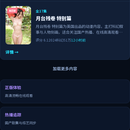
全17集
NEW
月台残卷 特别篇
月台残卷 特别篇为英国出品的动漫内容，主打科幻叙
事与人物刻画，适合关注国产热播、在线高清观看与
正版资源的观众。剧情节奏紧凑，画面清晰流畅，可
评分
6.1
2024
科幻
51万
12小时前
作为日常追剧与家庭观影的备选佳作。
详情 →
加载更多内容
正版体验
高清流畅在线观看
热播追踪
国产剧集与综艺同步