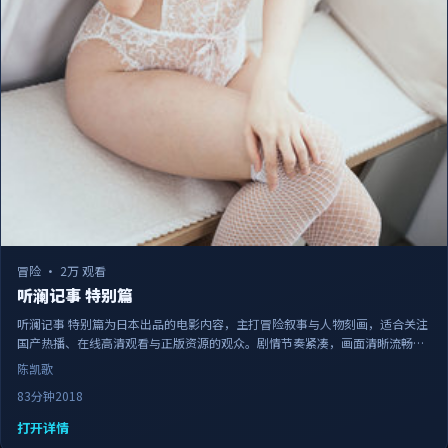
冒险
·
2万 观看
听澜记事 特别篇
听澜记事 特别篇为日本出品的电影内容，主打冒险叙事与人物刻画，适合关注
国产热播、在线高清观看与正版资源的观众。剧情节奏紧凑，画面清晰流畅，
可作为日常追剧与家庭观影的备选佳作。
陈凯歌
83分钟
2018
打开详情