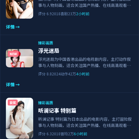
事与人物刻画，适合关注国产热播、在线高清观看与
正版资源的观众。剧情节奏紧凑，画面清晰流畅，可
评分
6.9
2018
喜剧
23万
2小时前
作为日常追剧与家庭观影的备选佳作。
详情 →
臻彩画质
浮光迷局
NEW
浮光迷局为中国香港出品的电视剧内容，主打动作叙
事与人物刻画，适合关注国产热播、在线高清观看与
正版资源的观众。剧情节奏紧凑，画面清晰流畅，可
评分
8.8
2024
动作
42万
4小时前
作为日常追剧与家庭观影的备选佳作。
详情 →
臻彩画质
获奖
听澜记事 特别篇
听澜记事 特别篇为日本出品的电影内容，主打冒险叙
事与人物刻画，适合关注国产热播、在线高清观看与
正版资源的观众。剧情节奏紧凑，画面清晰流畅，可
评分
6.3
2018
冒险
2万
6小时前
作为日常追剧与家庭观影的备选佳作。