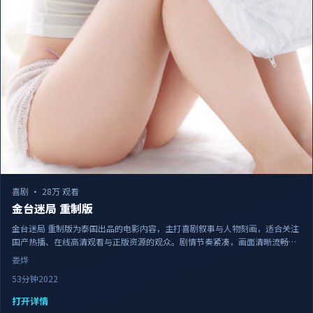
喜剧
·
28万 观看
金台迷局 重制版
金台迷局 重制版为泰国出品的电影内容，主打喜剧叙事与人物刻画，适合关注
国产热播、在线高清观看与正版资源的观众。剧情节奏紧凑，画面清晰流畅，
可作为日常追剧与家庭观影的备选佳作。
娄烨
53分钟
2022
打开详情