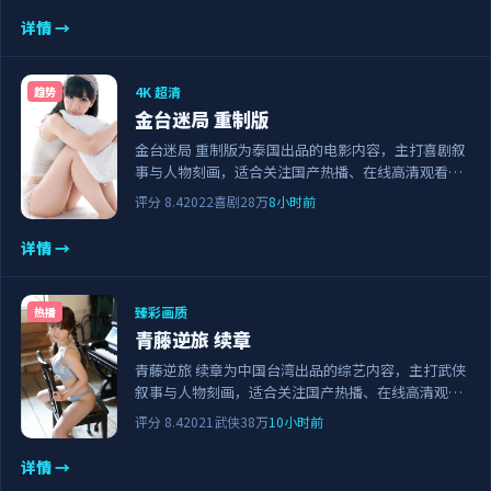
详情 →
4K 超清
趋势
金台迷局 重制版
金台迷局 重制版为泰国出品的电影内容，主打喜剧叙
事与人物刻画，适合关注国产热播、在线高清观看与
正版资源的观众。剧情节奏紧凑，画面清晰流畅，可
评分
8.4
2022
喜剧
28万
8小时前
作为日常追剧与家庭观影的备选佳作。
详情 →
臻彩画质
热播
青藤逆旅 续章
青藤逆旅 续章为中国台湾出品的综艺内容，主打武侠
叙事与人物刻画，适合关注国产热播、在线高清观看
与正版资源的观众。剧情节奏紧凑，画面清晰流畅，
评分
8.4
2021
武侠
38万
10小时前
可作为日常追剧与家庭观影的备选佳作。
详情 →