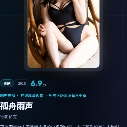
6.9
喜剧
2018
分
国产热播 · 在线高清观看 · 免费正版资源每日更新
孤舟雨声
导演
徐克
孤舟雨声为中国香港出品的电视剧内容，主打喜剧叙事与人物刻