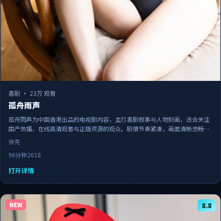
喜剧
·
23万 观看
孤舟雨声
孤舟雨声为中国香港出品的电视剧内容，主打喜剧叙事与人物刻画，适合关注
国产热播、在线高清观看与正版资源的观众。剧情节奏紧凑，画面清晰流畅，
可作为日常追剧与家庭观影的备选佳作。
徐克
96分钟
2018
打开详情
NEW
8.8